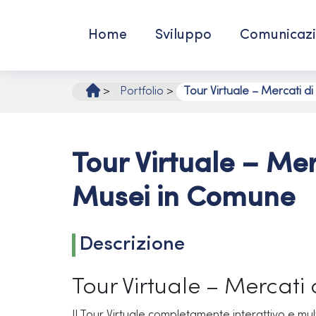
Vai
al
Home
Sviluppo
Comunicaz
contenuto
>
Portfolio
>
Tour Virtuale – Mercati d
Tour Virtuale – Mer
Musei in Comune
Descrizione
Tour Virtuale – Mercati 
Il Tour Virtuale completamente interattivo e mu