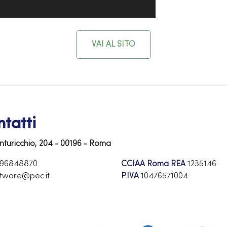
VAI AL SITO
tatti
inturicchio, 204 - 00196 - Roma
 96848870
CCIAA Roma REA
1235146
tware@pec.it
P.IVA
10476571004