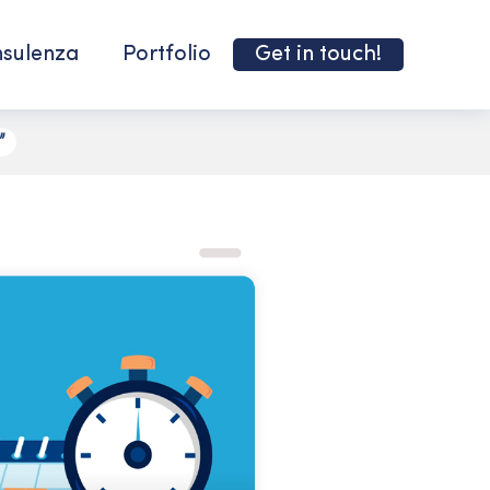
sulenza
Portfolio
Get in touch!
”