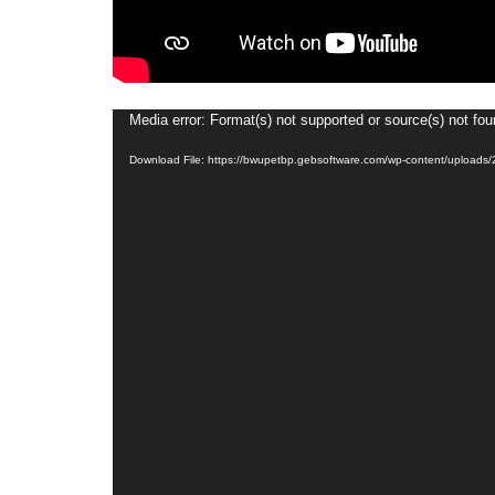
Media error: Format(s) not supported or source(s) not fo
Video
Player
Download File: https://bwupetbp.gebsoftware.com/wp-content/uploads