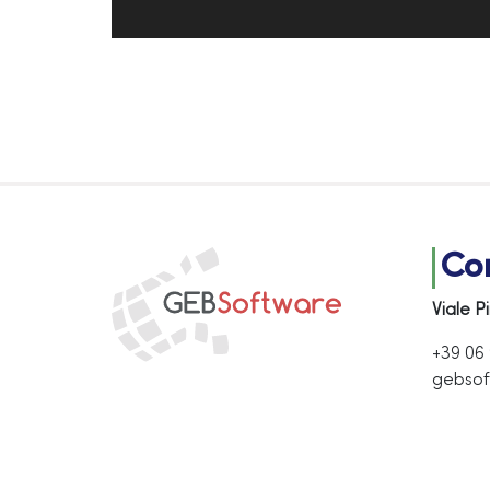
Con
Viale P
+39 06
gebsof