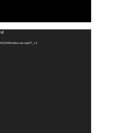
und
/2022/06/video-iss.mp4?_=1