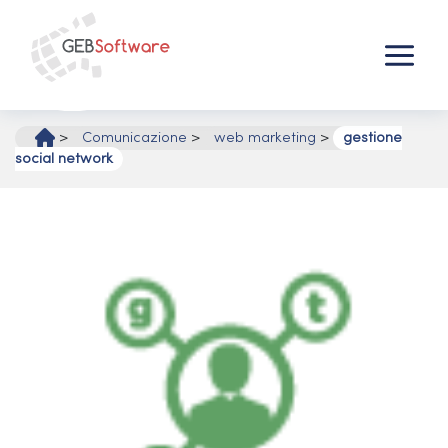
Vai
al
contenuto
Main
Menu
>
Comunicazione
>
web marketing
>
gestione
social network